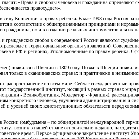
 гласит: «Права и свободы человека и гражданина определяют с
беспечивается правосудием».
в силу Конвенция о правах ребенка. В мае 1998 года Россия ра
дится в соответствие с общепризнанными принципами и нормам
 и гражданина, но и в создании реальных инструментов для их 
и гражданских свобод в современной России являются судебны
, отраслевые и территориальные органы управления). Совершен
века в РФ и регионах, Уполномоченные по правам ребенка. Сф
мен) появился в Швеции в 1809 году. Позже в Швеции появилис
вал только в скандинавских странах и практически в неизменном
ать распространение во всем мире. Сейчас государственные пр
этот государственный институт, носящий в разных странах мира
истрации - Великобритания, Модератор - Франция), рассматрив
иям конкретного человека, улучшения администрирования и сис
вей и уровней своих конституционных обязательств перед свои
в России (омбудсмена – по общепринятой международной терми
итут возник в нашей стране относительно недавно, находится в
 советское время. Первое официальное закрепление институт Уп
номоченного была закреплена в ст. 103 Конституции России.