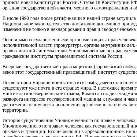
принята новая Конституция России. Статья 18 Конституции РФ
органов государственной власти, местного самоуправления и о
В июле 1990 года после ратификации в нашей стране вступила 
Национальное законодательство достаточно динамично приво
изменения не только в декларировании прав и свобод человека
Основными государственными органами защиты прав человека 
исполнительной власти (прокуратура, органы внутренних дел
правозащитной системы стали Уполномоченные по правам чело
гражданские институты правозащитной системы России.
Впервые государственный правозащитник (королевский омбудс
веков этот государственный правозащитный институт существо
После второй мировой войны институт омбудсмена стал получ
существуют уже почти в ста странах мира. В настоящее время 
многие латиноамериканские страны, Комиссар по делам админ
разворота интересов государственной машины к нуждам и чаян
достижения наилучшего исполнения органами власти всех вет
территории.
История существования Уполномоченного по правам человека 
Уполномоченного по правам человека как государственный инст
обычаев и традиций. Его не было ни в дореволюционное, ни в
и свобод человека и гражданина в РФ. Впоследствии идея Упол