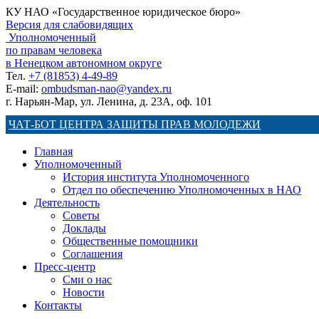
КУ НАО «Государственное юридическое бюро»
Версия для слабовидящих
Уполномоченный
по правам человека
в Ненецком автономном округе
Тел.
+7 (81853) 4-49-89
E-mail:
ombudsman-nao@yandex.ru
г. Нарьян-Мар, ул. Ленина, д. 23А, оф. 101
ЧАТ-БОТ ЦЕНТРА ЗАЩИТЫ ПРАВ МОЛОДЕЖИ
Главная
Уполномоченный
История института Уполномоченного
Отдел по обеспечению Уполномоченных в НАО
Деятельность
Советы
Доклады
Общественные помощники
Соглашения
Пресс-центр
Сми о нас
Новости
Контакты