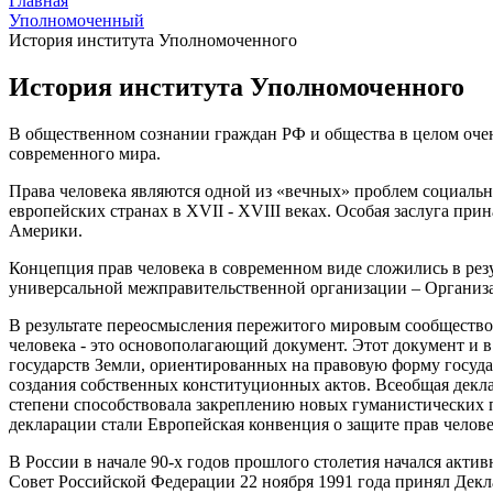
Главная
Уполномоченный
История института Уполномоченного
История института Уполномоченного
В общественном сознании граждан РФ и общества в целом очен
современного мира.
Права человека являются одной из «вечных» проблем социально
европейских странах в XVII - XVIII веках. Особая заслуга п
Америки.
Концепция прав человека в современном виде сложились в ре
универсальной межправительственной организации – Организа
В результате переосмысления пережитого мировым сообществом
человека - это основополагающий документ. Этот документ и 
государств Земли, ориентированных на правовую форму госуда
создания собственных конституционных актов. Всеобщая декл
степени способствовала закреплению новых гуманистических 
декларации стали Европейская конвенция о защите прав челов
В России в начале 90-х годов прошлого столетия начался акт
Совет Российской Федерации 22 ноября 1991 года принял Декл