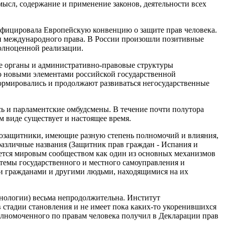
мысл, содержание и применение законов, деятельности всех
тифицировала Европейскую конвенцию о защите прав человека.
и международного права. В России произошли позитивные
полноценной реализации.
е органы и административно-правовые структуры
но новыми элементами российской государственной
ормировались и продолжают развиваться негосударственные
ь и парламентские омбудсмены. В течение почти полутора
 виде существует и настоящее время.
авозащитники, имеющие разную степень полномочий и влияния,
 различные названия (Защитник прав граждан - Испания и
ается мировым сообществом как один из основных механизмов
темы государственного и местного самоуправления и
ми гражданами и другими людьми, находящимися на их
нологии) весьма непродолжительна. Институт
 стадии становления и не имеет пока каких-то укоренившихся
олномоченного по правам человека получил в Декларации прав