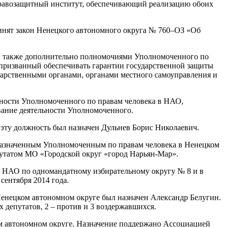
правозащитный институт, обеспечивающий реализацию обоих
ринят закон Ненецкого автономного округа № 760–ОЗ «Об
ен также дополнительно полномочиями Уполномоченного по
 призванный обеспечивать гарантии государственной защиты
ударственными органами, органами местного самоуправления и
жности Уполномоченного по правам человека в НАО,
вание деятельности Уполномоченного.
а эту должность был назначен Дульнев Борис Николаевич.
ь назначенным Уполномоченным по правам человека в Ненецком
путатом МО «Городской округ «город Нарьян-Мар».
ов НАО по одномандатному избирательному округу № 8 и в
сентября 2014 года.
Ненецком автономном округе был назначен Александр Белугин.
 депутатов, 2 – против и 3 воздержавшихся.
м автономном округе. Назначение поддержано Ассоциацией