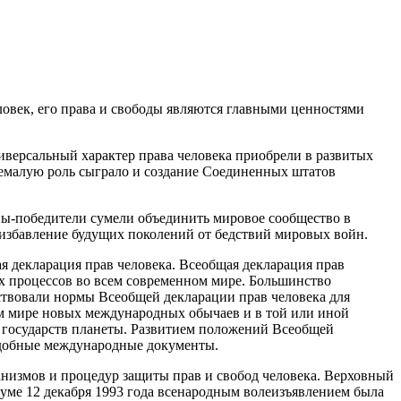
ловек, его права и свободы являются главными ценностями
иверсальный характер права человека приобрели в развитых
Немалую роль сыграло и создание Соединенных штатов
вы-победители сумели объединить мировое сообщество в
избавление будущих поколений от бедствий мировых войн.
 декларация прав человека. Всеобщая декларация прав
ых процессов во всем современном мире. Большинство
ствовали нормы Всеобщей декларации прав человека для
м мире новых международных обычаев и в той или иной
 государств планеты. Развитием положений Всеобщей
подобные международные документы.
анизмов и процедур защиты прав и свобод человека. Верховный
думе 12 декабря 1993 года всенародным волеизъявлением была