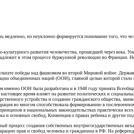
ь медленно, но неуклонно формируется понимание того, что че
-культурного развития человечества, прошедшей через века. Ун
ринадлежит в этом процессе буржуазной революции во Франции. 
зультате победы над фашизмом во второй Мировой войне. Держа
ции объединенных наций (ООН), главной целью которой стало 
 именно ООН была разработана и в 1948 году принята Всеобщая
в настоящее время влияет на развитие политических и социальн
рственного устройства и создание гражданского общества, заим
арация во многом способствовала формированию в послевоенно
принципов в национальных законодательствах практически всех
ека и основных свобод, Конвенция о правах ребенка и другие 
ивный процесс создания собственных внутригосударственных мех
арацию прав и свобод человека и гражданина в РФ. На референ