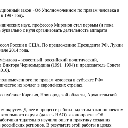
уционный закон «Об Уполномоченном по правам человека в
в 1997 году.
идических наук, профессор Миронов стал первым (и пока
буквально с нуля организовать деятельность аппарата
Посол России в США. По предложению Президента РФ, Лукин
але 2014 года.
Памфилова – известный российский политический,
и Виктора Черномырдина (1991−1994) и председатель Совета
010).
Уполномоченного по правам человека в субъекте РФ».
ичество их коллег в европейских странах.
Республике Карелия, Новгородской области, Архангельской
м округе». Далее в процессе работы над этим законопроектом
втономного округа (далее - НАО) законопроект «Об
аботчики тщательно изучили опыт и практику создания
российских регионов. В результате этой работы в целях