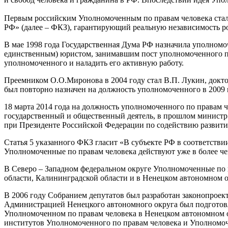
Первым российским Уполномоченным по правам человека стал
РФ» (далее – ФКЗ), гарантирующий реальную независимость рос
В мае 1998 года Государственная Дума РФ назначила уполном
единственным) юристом, занимавшим пост уполномоченного по 
уполномоченного и наладить его активную работу.
Преемником О.О.Миронова в 2004 году стал В.П. Лукин, док
был повторно назначен на должность уполномоченного в 2009 г
18 марта 2014 года на должность уполномоченного по правам
государственный и общественный деятель, в прошлом министр 
при Президенте Российской Федерации по содействию развитию
Статья 5 указанного ФКЗ гласит «В субъекте РФ в соответстви
Уполномоченные по правам человека действуют уже в более че
В Северо – Западном федеральном округе Уполномоченные по пр
области, Калининградской области и в Ненецком автономном о
В 2006 году Собранием депутатов был разработан законопроек
Администрацией Ненецкого автономного округа был подготовле
Уполномоченном по правам человека в Ненецком автономном ок
институтов Уполномоченного по правам человека и Уполномочен