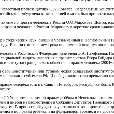
 известный правозащитник С.А. Ковалев. Федеральный констит
сийского омбудсмена от всех ветвей власти, был принят только 
оченным по правам человека в России О.О.Миронова. Доктор юр
правам человека в России. Миронову в короткие сроки удалось 
тор исторических наук, бывший Чрезвычайный и Полномочный 
оду. В связи с истечением срока полномочий покинул пост в нач
 человека в Российской Федерации назначена Э.А. Памфилова. 
социальной защиты населения в правительствах Егора Гайдара 
 институтов гражданского общества и правам человека (2004−2
и с его Конституцией или Уставом может создаваться институт 
м в половине субъектов РФ. Их общее количество превысило кол
авам человека есть в г. Санкт- Петербурге, Республике Коми, 
круге.
т «Об Уполномоченном по правам ребёнка в Ненецком автономно
н и внесен на рассмотрение в Собрание депутатов Ненецкого а
руге». В процессе обсуждения указанных законопроектов, разр
ного по правам ребёнка и на федеральном уровне, и на уровне 