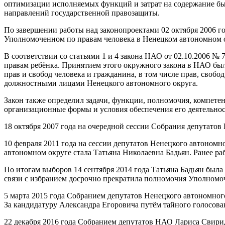
оптимизации исполняемых функций и затрат на содержание б
направлений государственной правозащиты.
По завершении работы над законопроектами 02 октября 2006 
Уполномоченном по правам человека в Ненецком автономном 
В соответствии со статьями 1 и 4 закона НАО от 02.10.2006
правам ребёнка. Принятием этого окружного закона в НАО был
прав и свобод человека и гражданина, в том числе прав, своб
должностными лицами Ненецкого автономного округа.
Закон также определил задачи, функции, полномочия, компете
организационные формы и условия обеспечения его деятельнос
18 октября 2007 года на очередной сессии Собрания депутатов
10 февраля 2011 года на сессии депутатов Ненецкого автоном
автономном округе стала Татьяна Николаевна Бадьян. Ранее 
По итогам выборов 14 сентября 2014 года Татьяна Бадьян был
связи с избранием досрочно прекратила полномочия Уполномоч
5 марта 2015 года Собранием депутатов Ненецкого автономног
За кандидатуру Александра Егоровича путём тайного голосова
22 декабря 2016 года Собранием депутатов НАО Лариса Свири